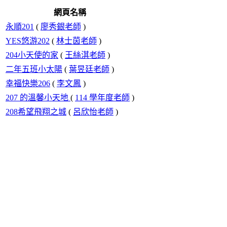
網頁名稱
永順201
(
廖秀銀老師
)
YES悠游202
(
林士茵老師
)
204小天使的家
(
王絲淇老師
)
二年五班小太陽
(
葉昱廷老師
)
幸福快樂206
(
李文鳳
)
207 的溫馨小天地
(
114 學年度老師
)
208希望飛翔之城
(
呂欣怡老師
)