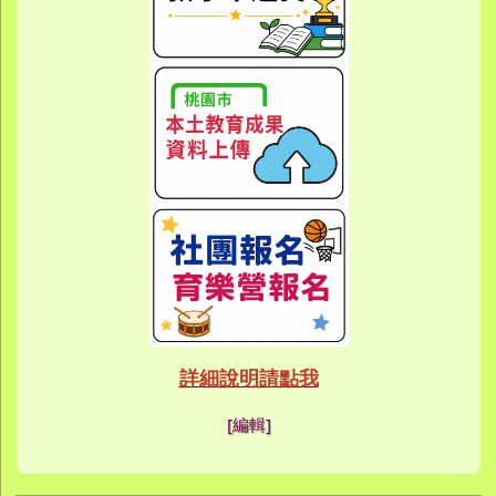
link to htt
link to htt
link to https://eca
link to https://meet
link to https://meet
link to https://sites
link to https://sites
link to https://sites
link to https://meet
link to https://sites
link to https://sites
link to https://sites
link to https://sites.google.co
link to https://sites.google.co
link to https://sites.google
link to https://www.youtube.c
link to https://sites.google
ink to https://forms.gle/buDCX
link to https://sites.google.c
link to https://sites.google.co
link to https://sites.google.co
link to https://sites.google
link to https://sites.google.com
link to https://www.youtube.c
link to https://www.youtube.c
link to https://meet.google.com/
link to https://sites.google
link to https://meet.google.com/
link to https://sites.google.com
link to https://sites.google.
link to https://www.yes.tyc.edu
link to https://hand.tyc.edu.tw/i
link to https://sites.google.
link to https://www.youtube.c
link to https://www.youtube.
link to https://sites.google.com
link to https://meet.google.co
link to https://meet.google.co
link to https://www.youtube.
link to https://ibl.yes.tyc.edu.tw
link to https://ibl.yes.tyc.edu.tw
link to https://sites.google
link to https://sites.google
link to https://ibl.yes.tyc.edu.tw
link to https://ibl.yes.tyc.edu.tw
link to https://www.youtube.
link to https://meet.google.co
link to https://meet.google.co
link to https://sites.google
link to https://sites.google.com
link to https://sites.google.com
link to https://photos.goo
link to https://meet.google.co
link to https://meet.google.co
link to https://photos.goo
link to https://www.youtube.
link to https://www.youtube.
link to https://www.youtube.
link to https://photos.goo
link to https://sites.google.com
link to https://www.youtube.
link to https://www.youtube.
詳細說明請點我
link to https://www.yo
link to https://phot
link to https://meet.google.co
[編輯]
link to https://sites.goog
link to https://meet.goog
link to https://sites.goog
link to https://photos
link to https://photos
link to https://meet.goog
link to /xoops/modules/
link to https://www.you
link to https://meet.go
link to https://www.you