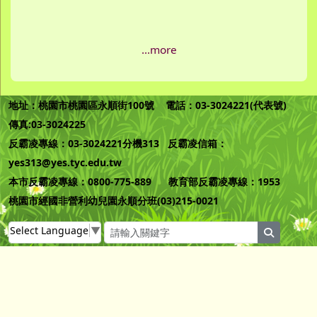
...more
地址：桃園市桃園區永順街100號 電話：03-3024221(代表號)
傳真:03-3024225
反霸凌專線：03-3024221分機313 反霸凌信箱：
yes313@yes.tyc.edu.tw
本市反霸凌專線：0800-775-889 教育部反霸凌專線：1953
桃園市經國非營利幼兒園永順分班(03)215-0021
Select Language
▼
search