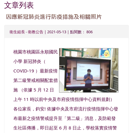
文章列表
因應新冠肺炎進行防疫措施及相關照片
衛生組長
-
衛教公告
| 2021-05-13 | 點閱數： 806
桃園市桃園區永順國民
image
小學 新冠肺炎（
COVID-19 ）最新疫情
第二級警戒相關配套措
施 （依據 5 月 12 日
上午 11 時以前中央及市府疫情指揮中心資料規劃）
各位家長，鈞安! 依據中央及市府流行疫情指揮中心發
布最新之疫情警戒提升至「第二級」消息，及防範發
生社區傳播，即日起至 6 月 8 日止，學校落實疫情警