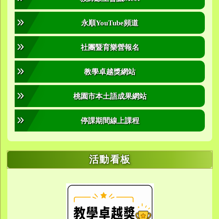
永順YouTube頻道
社團暨育樂營報名
教學卓越獎網站
桃園市本土語成果網站
停課期間線上課程
活動看板
link to https://sites.google.com/yes.
link to https://sites.google.com/yes.
link to https://meet.google.
link to https://meet.google.
link to https://meet.google.
link to https://photos.g
link to https://photos.g
link to https://10000.gov.tw/
link to https://eta.yes.tyc.ed
link to https://w
link to https://meet.goog
link to https://yes.tyc.e
link to https