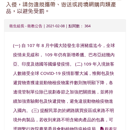
入侵，請勿違規攜帶、寄送或跨境網購肉類產
品，以避免受罰。
衛生組長
-
衛教公告
| 2021-02-08 | 點閱數： 364
(一) 自 107 年 8 月中國大陸發生非洲豬瘟迄今，全球
疫情未見緩和， 109 年仍有新增希臘、巴布亞紐幾內
亞、印度及德國等國爆發疫情。 (二) 109 年入境旅客
人數雖受全球 COVID-19 疫情影響大減，惟郵包及快
遞貨物查獲違規動物檢疫物案件數則無明顯下降，各
邊境管制單位除已規劃春節之加強把關措施，並將持
續加強查驗郵包及快遞貨物，避免違規動物檢疫物進
入國內。 (三) 提醒民眾勿於網路購買疫區或來路不明
境外肉製品，若收到來路不明含豬肉產品的包裹，可
逕聯繫行政院農業委員會動植物防疫檢疫局...
觀看完