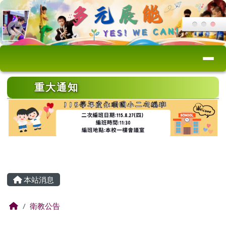
桃園市永順國小
跳至主內容區
導覽列
頁尾區域
上中區域內容
重大通知
主內容區域
本站消息
回首頁
衛教公告