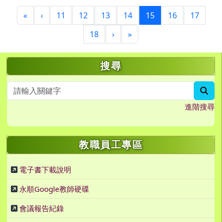
第一頁
上一頁
(目前頁次)
«
‹
11
12
13
14
15
16
17
下一頁
最後頁
18
›
»
左邊區域內容
搜尋
sea
進階搜尋
教職員工專區
電子書下載說明
永順Google教師硬碟
會議報告紀錄