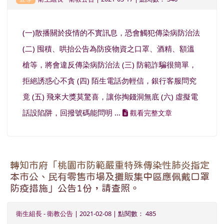
(一)散播關於疫情的不實訊息，恐會觸犯傳染病防治法
(二) 囤積、哄抬公告為防疫物資之口罩、酒精、額溫
槍等，將會違反傳染病防治法 (三) 防範詐騙很簡單，
拒絕誘惑心不貪 (四) 陌生電話勿輕信，銀行客服問究
竟 (五) 飛來大獎莫驚喜，讓你掏錢洞無底 (六) 虛擬電
話設陷阱，回撥號碼能問明 ...
觀看完整文章
轉知市府「桃園市防範嚴重特殊傳染性肺炎指定
本市公、民有零售市場及攤販集中區應佩戴口罩
防疫措施」公告1份，請查照。
衛生組長
-
衛教公告
| 2021-02-08 | 點閱數： 485