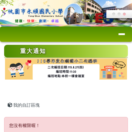
桃園市永順國小
跳至主內容區
導覽列
頁尾區域
上中區域內容
重大通知
主內容區域
我的自訂區塊
您沒有權限喔！