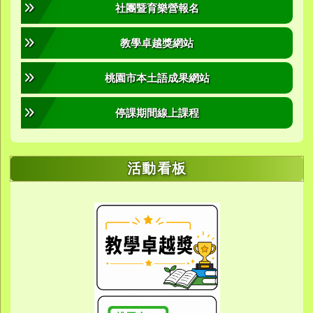
社團暨育樂營報名
教學卓越獎網站
桃園市本土語成果網站
停課期間線上課程
活動看板
link to https://sites.google.com/yes.
link to https://sites.google.com/yes.
link to https://meet.google.
link to https://meet.google.
link to https://meet.google.
link to https://photos.g
link to https://photos.g
link to https://10000.gov.tw/
link to https://eta.yes.tyc.ed
link to https://w
link to https://meet.goog
link to https://yes.tyc.e
link to https
link to htt
link to htt