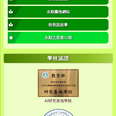
永順圖推網站
校長說故事
永順之星第35期
學校認證
AI研究基地學校