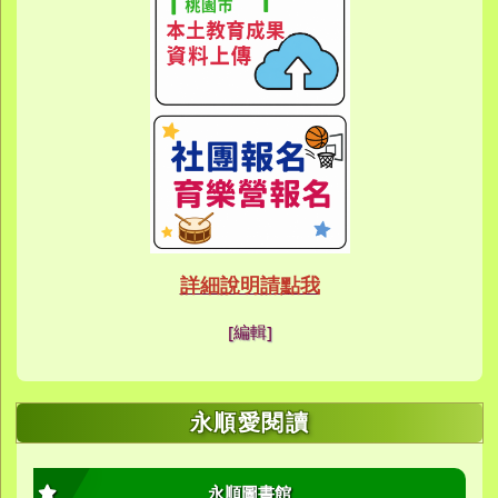
link to https://eca
link to https://meet
link to https://meet
link to https://sites
link to https://sites
link to https://sites
link to https://meet
link to https://sites
link to https://sites
link to https://sites
link to https://sites.google.co
link to https://sites.google.co
link to https://sites.google
link to https://www.youtube.c
link to https://sites.google
ink to https://forms.gle/buDCX
link to https://sites.google.c
link to https://sites.google.co
link to https://sites.google.co
link to https://sites.google
link to https://sites.google.com
link to https://www.youtube.c
link to https://www.youtube.c
link to https://meet.google.com/
link to https://sites.google
link to https://meet.google.com/
link to https://sites.google.com
link to https://sites.google.
link to https://www.yes.tyc.edu
link to https://hand.tyc.edu.tw/i
link to https://sites.google.
link to https://www.youtube.c
link to https://www.youtube.
link to https://sites.google.com
link to https://meet.google.co
link to https://meet.google.co
link to https://www.youtube.
link to https://ibl.yes.tyc.edu.tw
link to https://ibl.yes.tyc.edu.tw
link to https://sites.google
link to https://sites.google
link to https://ibl.yes.tyc.edu.tw
link to https://ibl.yes.tyc.edu.tw
link to https://www.youtube.
link to https://meet.google.co
link to https://meet.google.co
link to https://sites.google
link to https://sites.google.com
link to https://sites.google.com
link to https://photos.goo
link to https://meet.google.co
link to https://meet.google.co
link to https://photos.goo
link to https://www.youtube.
link to https://www.youtube.
link to https://www.youtube.
link to https://photos.goo
link to https://sites.google.com
link to https://www.youtube.
link to https://www.youtube.
詳細說明請點我
link to https://www.yo
link to https://phot
link to https://meet.google.co
[編輯]
link to https://sites.goog
link to https://meet.goog
link to https://sites.goog
link to https://photos
link to https://photos
link to https://meet.goog
link to /xoops/modules/
link to https://www.you
link to https://meet.go
link to https://www.you
永順愛閱讀
永順圖書館