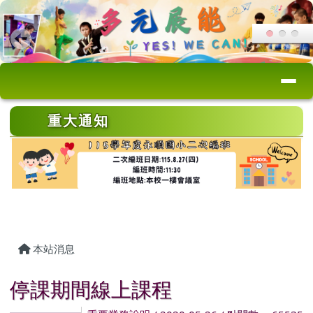
桃園市永順國小
跳至主內容區
導覽列
頁尾區域
上中區域內容
重大通知
主內容區域
本站消息
停課期間線上課程