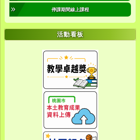
停課期間線上課程
活動看板
link to https://sites.google.com/yes.
link to https://sites.google.com/yes.
link to https://meet.google.
link to https://meet.google.
link to https://meet.google.
link to https://photos.g
link to https://photos.g
link to https://10000.gov.tw/
link to https://eta.yes.tyc.ed
link to https://w
link to https://meet.goog
link to https://yes.tyc.e
link to https
link to htt
link to htt