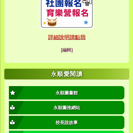
link to https://eca
link to https://meet
link to https://meet
link to https://sites
link to https://sites
link to https://sites
link to https://meet
link to https://sites
link to https://sites
link to https://sites
link to https://sites.google.co
link to https://sites.google.co
link to https://sites.google
link to https://www.youtube.c
link to https://sites.google
ink to https://forms.gle/buDCX
link to https://sites.google.c
link to https://sites.google.co
link to https://sites.google.co
link to https://sites.google
link to https://sites.google.com
link to https://www.youtube.c
link to https://www.youtube.c
link to https://meet.google.com/
link to https://sites.google
link to https://meet.google.com/
link to https://sites.google.com
link to https://sites.google.
link to https://www.yes.tyc.edu
link to https://hand.tyc.edu.tw/i
link to https://sites.google.
link to https://www.youtube.c
link to https://www.youtube.
link to https://sites.google.com
link to https://meet.google.co
link to https://meet.google.co
link to https://www.youtube.
link to https://ibl.yes.tyc.edu.tw
link to https://ibl.yes.tyc.edu.tw
link to https://sites.google
link to https://sites.google
link to https://ibl.yes.tyc.edu.tw
link to https://ibl.yes.tyc.edu.tw
link to https://www.youtube.
link to https://meet.google.co
link to https://meet.google.co
link to https://sites.google
link to https://sites.google.com
link to https://sites.google.com
link to https://photos.goo
link to https://meet.google.co
link to https://meet.google.co
link to https://photos.goo
link to https://www.youtube.
link to https://www.youtube.
link to https://www.youtube.
link to https://photos.goo
link to https://sites.google.com
link to https://www.youtube.
link to https://www.youtube.
詳細說明請點我
link to https://www.yo
link to https://phot
link to https://meet.google.co
[編輯]
link to https://sites.goog
link to https://meet.goog
link to https://sites.goog
link to https://photos
link to https://photos
link to https://meet.goog
link to /xoops/modules/
link to https://www.you
link to https://meet.go
link to https://www.you
永順愛閱讀
永順圖書館
永順圖推網站
校長說故事