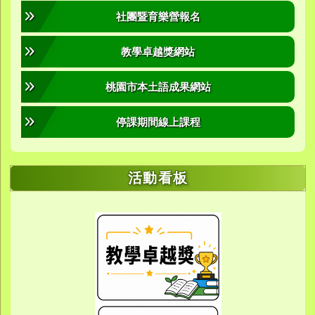
社團暨育樂營報名
教學卓越獎網站
桃園市本土語成果網站
停課期間線上課程
活動看板
link to https://sites.google.com/yes.
link to https://sites.google.com/yes.
link to https://meet.google.
link to https://meet.google.
link to https://meet.google.
link to https://photos.g
link to https://photos.g
link to https://10000.gov.tw/
link to https://eta.yes.tyc.ed
link to https://w
link to https://meet.goog
link to https://yes.tyc.e
link to https
link to htt
link to htt