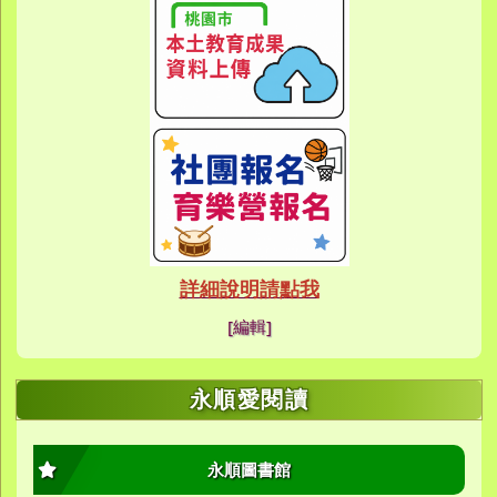
link to https://eca
link to https://meet
link to https://meet
link to https://sites
link to https://sites
link to https://sites
link to https://meet
link to https://sites
link to https://sites
link to https://sites
ink to https://forms.gle/buDCX
link to https://sites.google.c
link to https://sites.google.co
link to https://sites.google.co
link to https://sites.google
link to https://www.youtube.c
link to https://sites.google
link to https://sites.google.co
link to https://sites.google.co
link to https://sites.google
link to https://sites.google.com
link to https://www.youtube.c
link to https://www.youtube.c
link to https://meet.google.com/
link to https://sites.google
link to https://meet.google.com/
link to https://sites.google.com
link to https://sites.google.
link to https://www.yes.tyc.edu
link to https://hand.tyc.edu.tw/i
link to https://sites.google.
link to https://www.youtube.c
link to https://www.youtube.
link to https://sites.google.com
link to https://meet.google.co
link to https://meet.google.co
link to https://www.youtube.
link to https://ibl.yes.tyc.edu.tw
link to https://ibl.yes.tyc.edu.tw
link to https://sites.google
link to https://sites.google
link to https://ibl.yes.tyc.edu.tw
link to https://ibl.yes.tyc.edu.tw
link to https://www.youtube.
link to https://meet.google.co
link to https://meet.google.co
link to https://sites.google
link to https://sites.google.com
link to https://sites.google.com
link to https://photos.goo
link to https://meet.google.co
link to https://meet.google.co
link to https://photos.goo
link to https://www.youtube.
link to https://www.youtube.
link to https://www.youtube.
link to https://photos.goo
link to https://sites.google.com
link to https://www.youtube.
link to https://www.youtube.
詳細說明請點我
link to https://www.yo
link to https://phot
link to https://meet.google.co
[編輯]
link to https://sites.goog
link to https://meet.goog
link to https://sites.goog
link to https://photos
link to https://photos
link to https://meet.goog
link to /xoops/modules/
link to https://www.you
link to https://meet.go
link to https://www.you
永順愛閱讀
永順圖書館