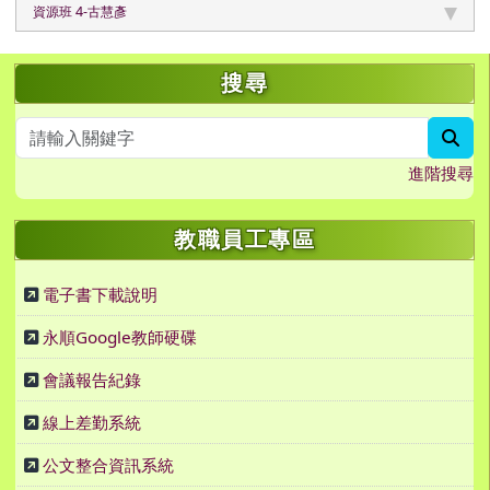
資源班 4-古慧彥
左邊區域內容
搜尋
sea
進階搜尋
教職員工專區
電子書下載說明
永順Google教師硬碟
會議報告紀錄
線上差勤系統
公文整合資訊系統