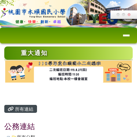
桃園市永順國小
跳至主內容區
導覽列
頁尾區域
上中區域內容
重大通知
主內容區域
所有連結
公務連結