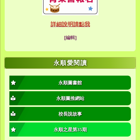
link to https://eca
link to https://meet
link to https://meet
link to https://sites
link to https://sites
link to https://sites
link to https://meet
link to https://sites
link to https://sites
link to https://sites
link to https://sites.google.co
link to https://sites.google.co
link to https://sites.google
link to https://www.youtube.c
link to https://sites.google
ink to https://forms.gle/buDCX
link to https://sites.google.c
link to https://sites.google.co
link to https://sites.google.co
link to https://sites.google
link to https://sites.google.com
link to https://www.youtube.c
link to https://www.youtube.c
link to https://meet.google.com/
link to https://sites.google
link to https://meet.google.com/
link to https://sites.google.com
link to https://sites.google.
link to https://www.yes.tyc.edu
link to https://hand.tyc.edu.tw/i
link to https://sites.google.
link to https://www.youtube.c
link to https://www.youtube.
link to https://sites.google.com
link to https://meet.google.co
link to https://meet.google.co
link to https://www.youtube.
link to https://ibl.yes.tyc.edu.tw
link to https://ibl.yes.tyc.edu.tw
link to https://sites.google
link to https://sites.google
link to https://ibl.yes.tyc.edu.tw
link to https://ibl.yes.tyc.edu.tw
link to https://www.youtube.
link to https://meet.google.co
link to https://meet.google.co
link to https://sites.google
link to https://sites.google.com
link to https://sites.google.com
link to https://photos.goo
link to https://meet.google.co
link to https://meet.google.co
link to https://photos.goo
link to https://www.youtube.
link to https://www.youtube.
link to https://www.youtube.
link to https://photos.goo
link to https://sites.google.com
link to https://www.youtube.
link to https://www.youtube.
詳細說明請點我
link to https://www.yo
link to https://phot
link to https://meet.google.co
[編輯]
link to https://sites.goog
link to https://meet.goog
link to https://sites.goog
link to https://photos
link to https://photos
link to https://meet.goog
link to /xoops/modules/
link to https://www.you
link to https://meet.go
link to https://www.you
永順愛閱讀
永順圖書館
永順圖推網站
校長說故事
永順之星第35期