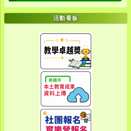
活動看板
link to https://sites.google.com/yes.
link to https://sites.google.com/yes.
link to https://meet.google.
link to https://meet.google.
link to https://meet.google.
link to https://photos.g
link to https://photos.g
link to https://10000.gov.tw/
link to https://eta.yes.tyc.ed
link to https://w
link to https://meet.goog
link to https://yes.tyc.e
link to https
link to htt
link to htt