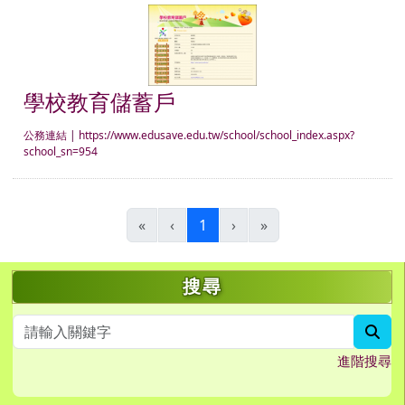
學校教育儲蓄戶
學校教育儲蓄戶
公務連結
|
https://www.edusave.edu.tw/school/school_index.aspx?
school_sn=954
(目前頁次)
«
‹
1
›
»
左邊區域內容
搜尋
sea
進階搜尋