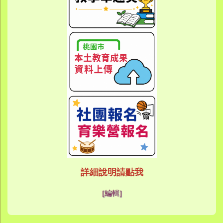
link to htt
link to htt
link to https://eca
link to https://meet
link to https://meet
link to https://sites
link to https://sites
link to https://sites
link to https://meet
link to https://sites
link to https://sites
link to https://sites
link to https://sites.google.co
link to https://sites.google.co
link to https://sites.google
link to https://www.youtube.c
link to https://sites.google
ink to https://forms.gle/buDCX
link to https://sites.google.c
link to https://sites.google.co
link to https://sites.google.co
link to https://sites.google
link to https://sites.google.com
link to https://www.youtube.c
link to https://www.youtube.c
link to https://meet.google.com/
link to https://sites.google
link to https://meet.google.com/
link to https://sites.google.com
link to https://sites.google.
link to https://www.yes.tyc.edu
link to https://hand.tyc.edu.tw/i
link to https://sites.google.
link to https://www.youtube.c
link to https://www.youtube.
link to https://sites.google.com
link to https://meet.google.co
link to https://meet.google.co
link to https://www.youtube.
link to https://ibl.yes.tyc.edu.tw
link to https://ibl.yes.tyc.edu.tw
link to https://sites.google
link to https://sites.google
link to https://ibl.yes.tyc.edu.tw
link to https://ibl.yes.tyc.edu.tw
link to https://www.youtube.
link to https://meet.google.co
link to https://meet.google.co
link to https://sites.google
link to https://sites.google.com
link to https://sites.google.com
link to https://photos.goo
link to https://meet.google.co
link to https://meet.google.co
link to https://photos.goo
link to https://www.youtube.
link to https://www.youtube.
link to https://www.youtube.
link to https://photos.goo
link to https://sites.google.com
link to https://www.youtube.
link to https://www.youtube.
詳細說明請點我
link to https://www.yo
link to https://phot
link to https://meet.google.co
[編輯]
link to https://sites.goog
link to https://meet.goog
link to https://sites.goog
link to https://photos
link to https://photos
link to https://meet.goog
link to /xoops/modules/
link to https://www.you
link to https://meet.go
link to https://www.you