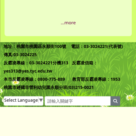
...more
地址：桃園市桃園區永順街100號 電話：03-3024221(代表號)
傳真:03-3024225
反霸凌專線：03-3024221分機313 反霸凌信箱：
yes313@yes.tyc.edu.tw
本市反霸凌專線：0800-775-889 教育部反霸凌專線：1953
桃園市經國非營利幼兒園永順分班(03)215-0021
Select Language
▼
search