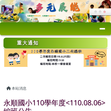
桃園市永順國小
跳至主內容區
導覽列
頁尾區域
上中區域內容
重大通知
主內容區域
本站消息
永順國小110學年度<110.08.06>
編班公告