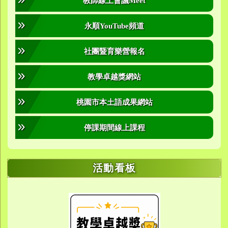
教師線上會議Meet
永順YouTube頻道
社團暨育樂營報名
教學卓越獎網站
桃園市本土語成果網站
停課期間線上課程
活動看板
link to https://sites.google.com/yes.
link to https://sites.google.com/yes.
link to https://meet.google.
link to https://meet.google.
link to https://meet.google.
link to https://photos.g
link to https://photos.g
link to https://10000.gov.tw/
link to https://eta.yes.tyc.ed
link to https://w
link to https://meet.goog
link to https://yes.tyc.e
link to https