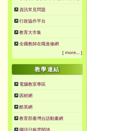
資訊常見問題
行政協作平台
教育大市集
全國教師在職進修網
[
more...
]
教學連結
電腦教室專區
因材網
酷英網
教育部臺灣台語動畫網
國語日報雲閱讀