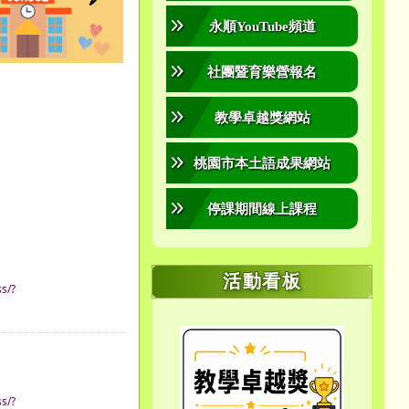
永順YouTube頻道
社團暨育樂營報名
教學卓越獎網站
桃園市本土語成果網站
停課期間線上課程
活動看板
ss/?
link to https://mee
link to https://mee
link to https://mee
link to https://
link to https://
link to https://100
link to https://eta.
link to h
link 
link to https://sites.google.
link to https://sites.google.
link to https://me
link to https://ye
ss/?