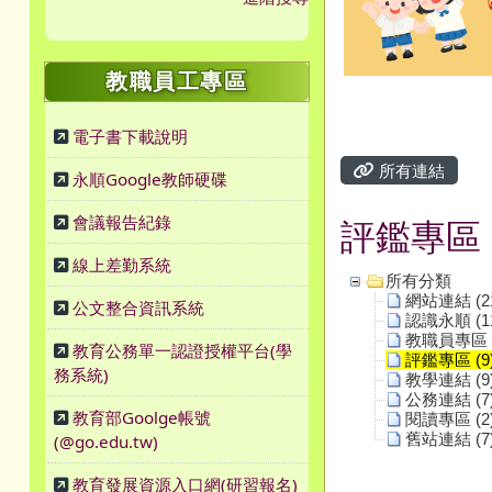
教職員工專區
主內容區
電子書下載說明
所有連結
永順Google教師硬碟
會議報告紀錄
評鑑專區
線上差勤系統
所有分類
網站連結 (2
公文整合資訊系統
認識永順 (1
教職員專區 (
教育公務單一認證授權平台(學
評鑑專區 (9
務系統)
教學連結 (9
公務連結 (7
教育部Goolge帳號
閱讀專區 (2
舊站連結 (7
(@go.edu.tw)
教育發展資源入口網(研習報名)