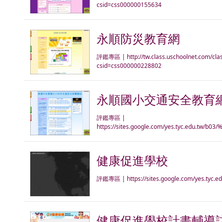
csid=css000000155634
本土語言專區
永順防災教育網
評鑑專區
|
http://tw.class.uschoolnet.com/cla
csid=css000000228802
永順防災教育網
永順國小交通安全教育
評鑑專區
|
https://sites.google.com/yes.tyc.edu.tw/
永順國小交通安全教育網
健康促進學校
評鑑專區
|
https://sites.google.com/yes.tyc.
健康促進學校
健康促進學校計畫輔導