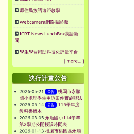
原住民族語遠距教學
Webcamera網路攝影機
ICRT News LunchBox英語新
聞
學生學習輔助科技化評量平台
[
more...
]
決行計畫公告
2026-05-21
桃園市永順
公告
國小處理學生申訴案件實施辦法
2026-05-14
115學年度
公告
教科書版本
2026-03-05
永順國小114學年
第2學期公開授課時間表
2026-01-13
桃園市桃園區永順