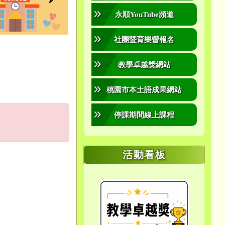
永順YouTube頻道
社團暨育樂營報名
教學卓越獎網站
桃園市本土語成果網站
停課期間線上課程
活動看板
link to https://mee
link to https://mee
link to https://mee
link to https://
link to https://
link to https://100
link to https://eta.
link to h
link 
link to https://sites.google.
link to https://sites.google.
link to https://me
link to https://ye