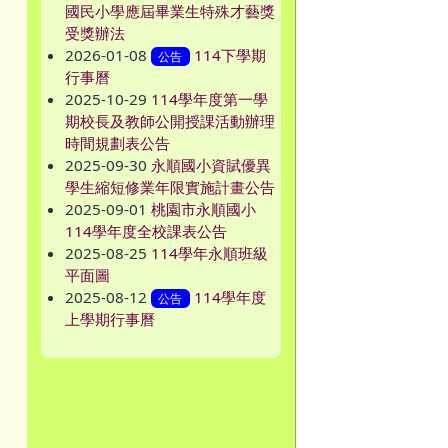
國民小學應屆畢業生特殊才藝獎
受獎辦法
2026-01-08
114下學期
公告
行事曆
2025-10-29
114學年度第一學
期校長及教師公開授課活動辦理
時間規劃表公告
2025-09-30
永順國小資賦優異
學生縮短修業年限實施計畫公告
2025-09-01
桃園市永順國小
114學年度全校課表公告
2025-08-25
114學年永順班級
平面圖
2025-08-12
114學年度
公告
上學期行事曆