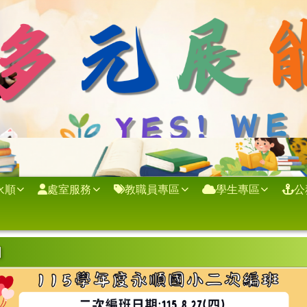
永順
處室服務
教職員專區
學生專區
公
內容
知