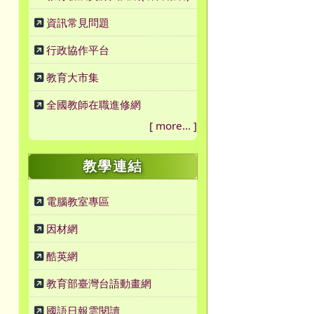
資訊常見問題
行政協作平台
教育大市集
全國教師在職進修網
[
more...
]
教學連結
電腦教室專區
因材網
酷英網
教育部臺灣台語動畫網
國語日報雲閱讀