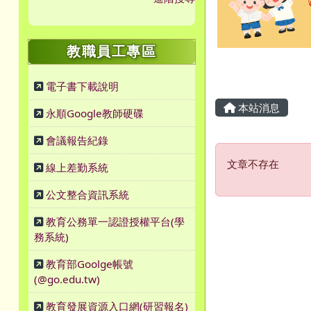
教職員工專區
主內容區
電子書下載說明
本站消息
永順Google教師硬碟
會議報告紀錄
文章不存
文章不存在
線上差勤系統
公文整合資訊系統
教育公務單一認證授權平台(學
務系統)
教育部Goolge帳號
(@go.edu.tw)
教育發展資源入口網(研習報名)