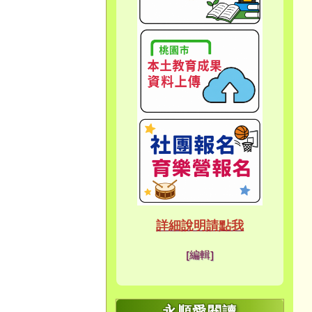
link 
link 
link to htt
link to http
link to http
link to http
link to http
link to http
link to http
link to http
link to http
link to http
link to https://sites.g
link to https://sites.g
link to https://site
link to https://www.y
link to https://site
ink to https://forms.gl
link to https://sites
link to https://sites.g
link to https://sites.g
link to https://site
link to https://sites.g
link to https://www.y
link to https://www.y
link to https://meet.go
link to https://site
link to https://meet.go
link to https://sites.g
link to https://sites
link to https://www.ye
link to https://hand.ty
link to https://sites
link to https://www.y
link to https://www.
link to https://sites.g
link to https://meet.
link to https://meet.
link to https://www.
link to https://ibl.yes.
link to https://ibl.yes.
link to https://site
link to https://site
link to https://ibl.yes.
link to https://ibl.yes.
link to https://www.
link to https://meet.
link to https://meet.
link to https://site
link to https://sites.g
link to https://sites.g
link to https://pho
link to https://meet.
link to https://meet.
link to https://pho
link to https://www.
link to https://www.
link to https://www.
link to https://pho
link to https://sites.g
link to https://www.
link to https://www.
詳細說明請點我
link to https:/
link to https:/
link to https://meet.
[編輯]
link to https://sit
link to https://me
link to https://sit
link to https://
link to https://
link to https://me
link to /xoops/mo
link to https://
link to https://m
link to https://
永順愛閱讀