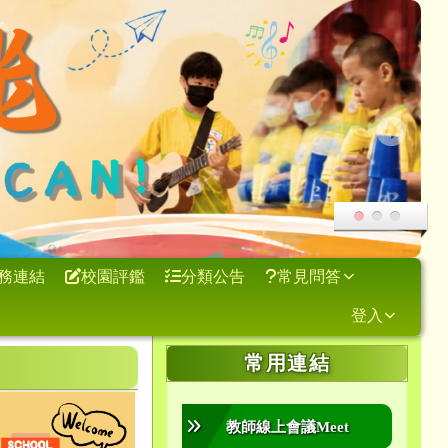
務連結
校園評鑑
分類公告
常見問答
登入
右邊區域內容
常用連結
教師線上會議Meet