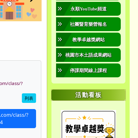
永順YouTube頻道
社團暨育樂營報名
教學卓越獎網站
桃園市本土語成果網站
停課期間線上課程
com/class/?
活動看板
列表
link to https://mee
link to https://mee
link to https://mee
link to https://
link to https://
link to https://100
link to https://eta.
link to h
link 
link to https://sites.google.
link to https://sites.google.
link to https://me
link to https://ye
.com/class/?
34