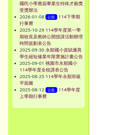
國民小學應屆畢業生特殊才藝獎
受獎辦法
2026-01-08
114下學期
公告
行事曆
2025-10-29
114學年度第一學
期校長及教師公開授課活動辦理
時間規劃表公告
2025-09-30
永順國小資賦優異
學生縮短修業年限實施計畫公告
2025-09-01
桃園市永順國小
114學年度全校課表公告
2025-08-25
114學年永順班級
平面圖
2025-08-12
114學年度
公告
上學期行事曆