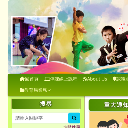
桃園市永順國小
跳至主內容區
導覽列
回首頁
停課線上課程
About Us
認識
教育局業務
頁尾區域
左邊區域內容
上中區域
搜尋
重大通
search
進階搜尋