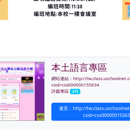
域
本土語言專區
title:評鑑專區
網站連結：
http://tw.class.uschoolnet.
csid=css000000155634
評鑑專區
375
連至：http://tw.class.uschoolnet
csid=css0000001556