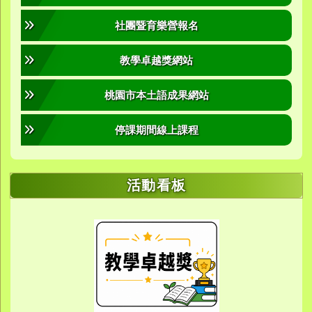
社團暨育樂營報名
教學卓越獎網站
桃園市本土語成果網站
停課期間線上課程
活動看板
link to https://sites.google.com/yes.
link to https://sites.google.com/yes.
link to https://meet.google.
link to https://meet.google.
link to https://meet.google.
link to https://photos.g
link to https://photos.g
link to https://10000.gov.tw/
link to https://eta.yes.tyc.ed
link to https://w
link to https://meet.goog
link to https://yes.tyc.e
link to https