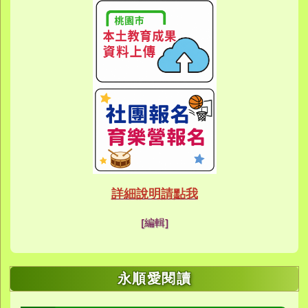
link to htt
link to htt
link to https://eca
link to https://meet
link to https://meet
link to https://sites
link to https://sites
link to https://sites
link to https://meet
link to https://sites
link to https://sites
link to https://sites
link to https://sites.google.co
link to https://sites.google.co
link to https://sites.google
link to https://www.youtube.c
link to https://sites.google
ink to https://forms.gle/buDCX
link to https://sites.google.c
link to https://sites.google.co
link to https://sites.google.co
link to https://sites.google
link to https://sites.google.com
link to https://www.youtube.c
link to https://www.youtube.c
link to https://meet.google.com/
link to https://sites.google
link to https://meet.google.com/
link to https://sites.google.com
link to https://sites.google.
link to https://www.yes.tyc.edu
link to https://hand.tyc.edu.tw/i
link to https://sites.google.
link to https://www.youtube.c
link to https://www.youtube.
link to https://sites.google.com
link to https://meet.google.co
link to https://meet.google.co
link to https://www.youtube.
link to https://ibl.yes.tyc.edu.tw
link to https://ibl.yes.tyc.edu.tw
link to https://sites.google
link to https://sites.google
link to https://ibl.yes.tyc.edu.tw
link to https://ibl.yes.tyc.edu.tw
link to https://www.youtube.
link to https://meet.google.co
link to https://meet.google.co
link to https://sites.google
link to https://sites.google.com
link to https://sites.google.com
link to https://photos.goo
link to https://meet.google.co
link to https://meet.google.co
link to https://photos.goo
link to https://www.youtube.
link to https://www.youtube.
link to https://www.youtube.
link to https://photos.goo
link to https://sites.google.com
link to https://www.youtube.
link to https://www.youtube.
詳細說明請點我
link to https://www.yo
link to https://phot
link to https://meet.google.co
[編輯]
link to https://sites.goog
link to https://meet.goog
link to https://sites.goog
link to https://photos
link to https://photos
link to https://meet.goog
link to /xoops/modules/
link to https://www.you
link to https://meet.go
link to https://www.you
永順愛閱讀