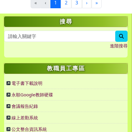
(目前頁次)
下一頁
最後頁
«
‹
1
2
3
›
»
左邊區域內容
搜尋
sea
進階搜尋
教職員工專區
電子書下載說明
永順Google教師硬碟
會議報告紀錄
線上差勤系統
公文整合資訊系統