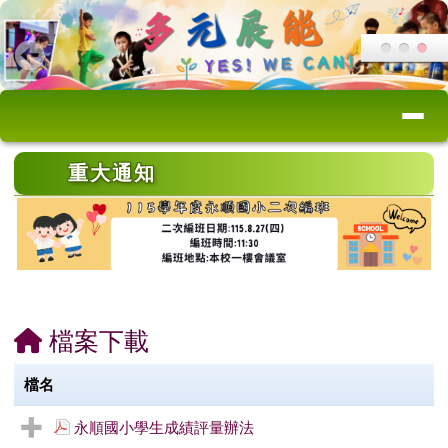
桃園市永順國小
跳至主內容區
導覽列
頁尾區域
上中區域內容
重大通知
主內容區域
檔案下載
檔名
永順國小學生成績評量辦法