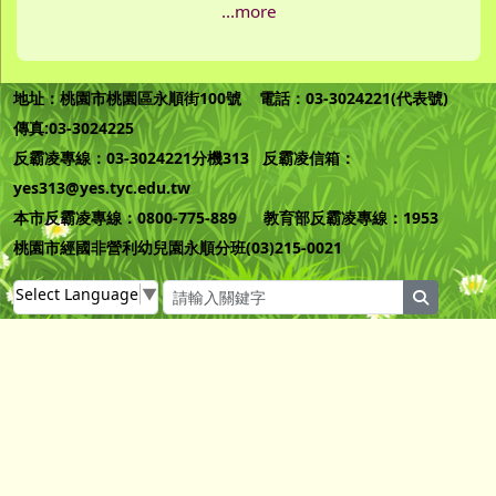
...more
地址：桃園市桃園區永順街100號 電話：03-3024221(代表號)
傳真:03-3024225
反霸凌專線：03-3024221分機313 反霸凌信箱：
yes313@yes.tyc.edu.tw
本市反霸凌專線：0800-775-889 教育部反霸凌專線：1953
桃園市經國非營利幼兒園永順分班(03)215-0021
Select Language
▼
search