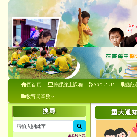
桃園市永順國小
跳至主內容區
導覽列
回首頁
停課線上課程
About Us
認識
教育局業務
頁尾區域
左邊區域內容
上中區域
搜尋
重大通
search
進階搜尋