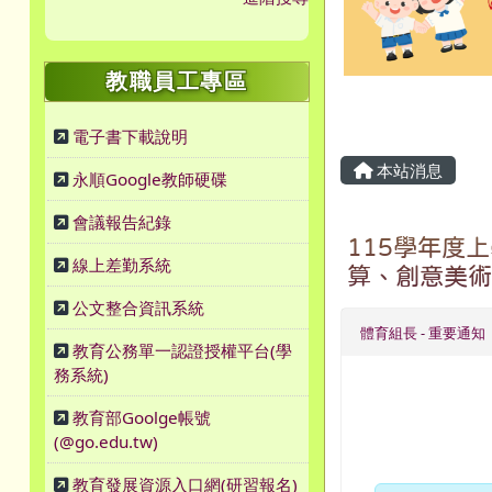
教職員工專區
主內容區
電子書下載說明
本站消息
永順Google教師硬碟
會議報告紀錄
115學年度
線上差勤系統
算、創意美術
公文整合資訊系統
體育組長
-
重要通知
教育公務單一認證授權平台(學
務系統)
教育部Goolge帳號
(@go.edu.tw)
教育發展資源入口網(研習報名)