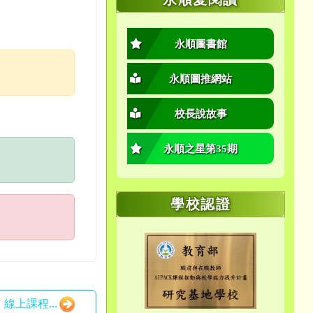
永順圖書館
永順圖推網站
校長說故事
永順之星第35期
學校認證
線上課程...