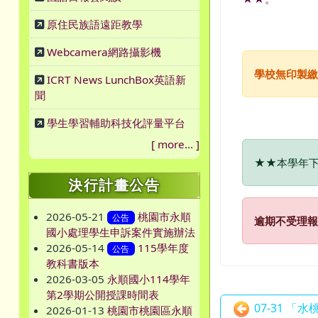
原住民族語遠距教學
Webcamera網路攝影機
學校無印製繳
ICRT News LunchBox英語新
聞
學生學習輔助科技化評量平台
[
more...
]
★★本學年
決行計畫公告
2026-05-21
桃園市永順
公告
逾期不受理報
國小處理學生申訴案件實施辦法
2026-05-14
115學年度
公告
教科書版本
2026-03-05
永順國小114學年
第2學期公開授課時間表
07-31 
2026-01-13
桃園市桃園區永順