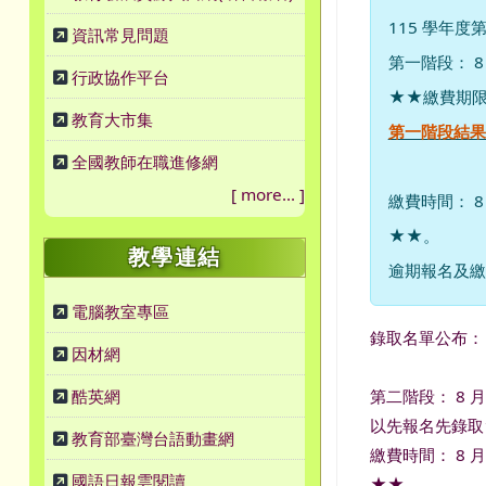
115 學年
資訊常見問題
第一階段： 8 月
行政協作平台
★★繳費期
教育大市集
第一階段結果名
全國教師在職進修網
[
more...
]
繳費時間： 8
★★。
教學連結
逾期報名及繳
電腦教室專區
錄取名單公布： 8
因材網
第二階段： 8 月 2
酷英網
以先報名先錄取
教育部臺灣台語動畫網
繳費時間： 8 
國語日報雲閱讀
★★。