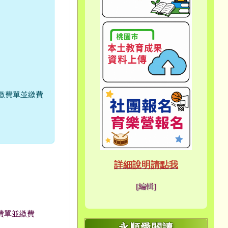
link 
link 
下載繳費單並繳費
link to htt
link to http
link to http
link to http
link to http
link to http
link to http
link to http
link to http
link to http
link to https://sites.g
link to https://sites.g
link to https://site
link to https://www.y
link to https://site
ink to https://forms.gl
link to https://sites
link to https://sites.g
link to https://sites.g
link to https://site
link to https://sites.g
link to https://www.y
link to https://www.y
link to https://meet.go
link to https://site
link to https://meet.go
link to https://sites.g
link to https://sites
link to https://www.ye
link to https://hand.ty
link to https://sites
link to https://www.y
link to https://www.
link to https://sites.g
link to https://meet.
link to https://meet.
link to https://www.
link to https://ibl.yes.
link to https://ibl.yes.
link to https://site
link to https://site
link to https://ibl.yes.
link to https://ibl.yes.
link to https://www.
link to https://meet.
link to https://meet.
link to https://site
link to https://sites.g
link to https://sites.g
link to https://pho
link to https://meet.
link to https://meet.
link to https://pho
link to https://www.
link to https://www.
link to https://www.
link to https://pho
link to https://sites.g
link to https://www.
link to https://www.
詳細說明請點我
link to https:/
link to https:/
link to https://meet.
[編輯]
link to https://sit
link to https://me
link to https://sit
link to https://
link to https://
link to https://me
link to /xoops/mo
link to https://
link to https://m
link to https://
繳費單並繳費
永順愛閱讀