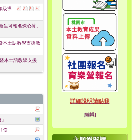
下載：115編班作業導師名單.pdf
下載：1年級學生名單.pdf
下載：5年級學生名單.pdf
下載：3年級學生名單.pdf
年級導
link 
link 
級新生可報名珠心算、
鐘點暨本土語教學支援教
鐘點暨本土語教學支援
link to htt
link to http
link to http
link to http
link to http
link to http
link to http
link to http
link to http
link to http
link to https://sites.g
link to https://sites.g
link to https://site
link to https://www.y
link to https://site
ink to https://forms.gl
link to https://sites
link to https://sites.g
link to https://sites.g
link to https://site
link to https://sites.g
link to https://www.y
link to https://www.y
link to https://meet.go
link to https://site
link to https://meet.go
link to https://sites.g
link to https://sites
link to https://www.ye
link to https://hand.ty
link to https://sites
link to https://www.y
link to https://www.
link to https://sites.g
link to https://meet.
link to https://meet.
link to https://www.
link to https://ibl.yes.
link to https://ibl.yes.
link to https://site
link to https://site
link to https://ibl.yes.
link to https://ibl.yes.
link to https://www.
link to https://meet.
link to https://meet.
link to https://site
link to https://sites.g
link to https://sites.g
link to https://pho
link to https://meet.
link to https://meet.
link to https://pho
link to https://www.
link to https://www.
link to https://www.
link to https://pho
link to https://sites.g
link to https://www.
link to https://www.
詳細說明請點我
link to https:/
link to https:/
下載：0602-龜山國民小學「115學年度體育班
份
link to https://meet.
[編輯]
於彈跳視窗觀看：1150004014_附件1-11
會」
link to https://sit
link to https://me
link to https://sit
link to https://
link to https://
link to https://me
link to /xoops/mo
link to https://
link to https://m
link to https://
下載：0514-「115學年度體育班新生入學第二次
1份
永順愛閱讀
下載：376439617X_1150005844_ATTACH1.d