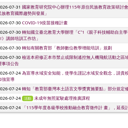
2026-07-31
國家教育研究院中心辦理115年原住民族教育政策研討
民族教育國際趨勢與發展」
2026-07-30
COVID-19疫苗接種計畫
2026-07-30
轉知國立臺北教育大學辦理「C⁺1《親子科技輔助自主
作》講師培訓工作坊」
2026-07-30
轉知有關教育部「教師數位教學增能培訓」規劃
2026-07-30
檢送本府修正本市禁止或限制遙控無人機飛航活動之區
理事項公告
2026-07-24
為宣導水域安全知能，使學生謹記水域安全觀念，請貴
加強宣導
2026-07-24
轉知「教育部臺灣本土語言文學獎實施要點」部分規定
2026-07-24
未成年無照駕駛處理推廣課程
活動
2026-07-24
「115學年度各級學校推動融合教育徵件計 畫」，延長