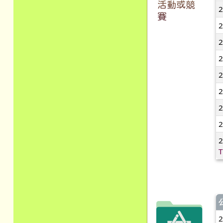
活動或競
賽