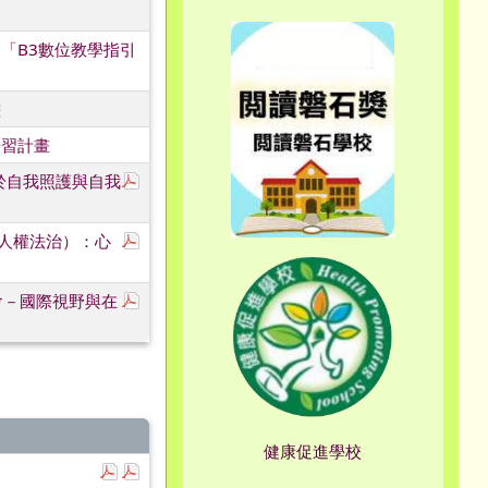
「B3數位教學指引
畫
研習計畫
下載：RB03壓力管理及放鬆訓練－芳香療法於自
於自我照護與自我
下載：心智障礙者的性議題介入－以依附關係為主
及人權法治）：心
下載：2026 TSSE國際學術研討會.pdf
討會－國際視野與在
健康促進學校
下載：0807-「桃園市115學年度學生舞蹈比賽實施要
下載：0807-「桃園市115學年度學生舞蹈比賽實