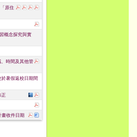
下載：115年原住民族教育政策研討會投稿申請表.pdf
下載：115年原住民族教育政策研討會-青年學者論壇公
下載：115年原住民族教育政策研討會-青年學者論壇
下載：115年原住民族教育政策研討會海報.pdf
會「原住
下載：1150730疫苗接種.pdf
學習概念探究與實
下載：376735100E_1150069186_ATTACH1.p
域、時間及其他管
校於暑假返校日期間
下載：1150720教育部臺灣本土語言文學獎實施要
下載：1150720教育部臺灣本土語言文學獎實施
修正
下載：未成年無照駕駛處理推廣課程.pdf
下載：1150068311_附件1-「115學年度各級
下載：1150068311_附件2-「115學年度
計畫收件日期