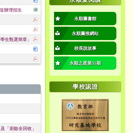
於彈跳視窗觀看：招生資訊.jpg
」並辦理招生
永順圖書館
下載：1150113757_附件1-115學年度國民
下載：115新生課後報名表.pdf
永順圖推網站
下載：0410-「桃園市立瑞原國民中學115學年
轉學生甄選簡章」
下載：0401-瑞埔國小「115學年度體育班招生簡
校長說故事
下載：0326-楓樹國小「115學年度體育班新生
永順之星第35期
學校認證
令及「廚餘全回收」