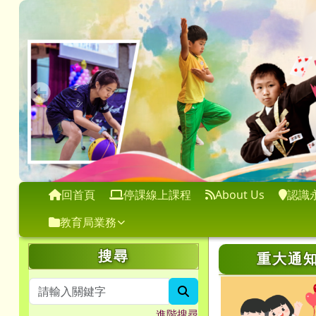
桃園市永順國小
跳至主內容區
導覽列
回首頁
停課線上課程
About Us
認識
教育局業務
頁尾區域
左邊區域內容
上中區域
搜尋
重大通
search
進階搜尋