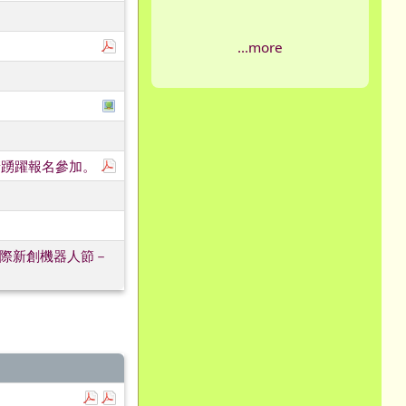
下載：桃園市115年度『品德教育–敬師藝文競賽』
...more
於彈跳視窗觀看：活動DM.png
下載：1150721-115年度全國中小學客家藝文競
請踴躍報名參加。
國際新創機器人節－
下載：報名表.pdf
下載：簡章1.pdf