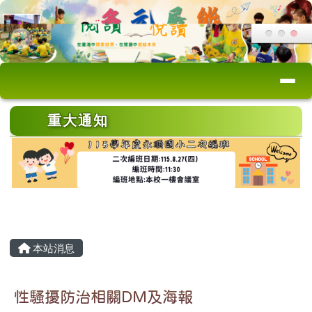
桃園市永順國小
跳至主內容區
導覽列
頁尾區域
上中區域內容
重大通知
主內容區域
本站消息
性騷擾防治相關DM及海報