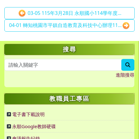
03-05 115年3月28日 永順國小114學年度...
04-01 轉知桃園市平鎮自造教育及科技中心辦理11...
左邊區域內容
搜尋
sea
進階搜尋
教職員工專區
電子書下載說明
永順Google教師硬碟
會議報告紀錄