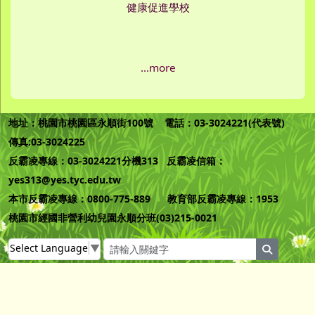
健康促進學校
...more
地址：桃園市桃園區永順街100號 電話：03-3024221(代表號)
傳真:03-3024225
反霸凌專線：03-3024221分機313 反霸凌信箱：
yes313@yes.tyc.edu.tw
本市反霸凌專線：0800-775-889 教育部反霸凌專線：1953
桃園市經國非營利幼兒園永順分班(03)215-0021
Select Language
▼
search