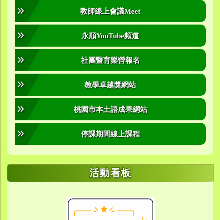
教師線上會議Meet
永順YouTube頻道
社團暨育樂營報名
教學卓越獎網站
桃園市本土語成果網站
停課期間線上課程
活動看板
link to https://sites.google.com/yes.
link to https://sites.google.com/yes.
link to https://meet.google.
link to https://meet.google.
link to https://meet.google.
link to https://photos.g
link to https://photos.g
link to https://10000.gov.tw/
link to https://eta.yes.tyc.ed
link to https://w
link to https://meet.goog
link to https://yes.tyc.e
link to https