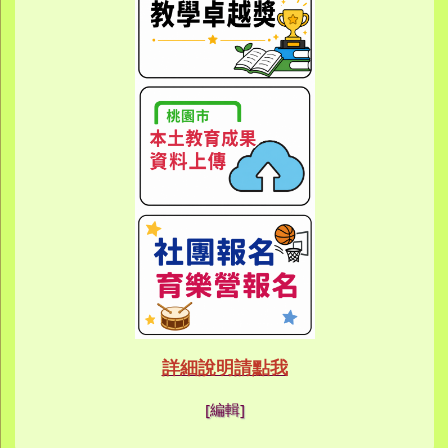
link to htt
link to htt
link to https://eca
link to https://meet
link to https://meet
link to https://sites
link to https://sites
link to https://sites
link to https://meet
link to https://sites
link to https://sites
link to https://sites
link to https://sites.google.co
link to https://sites.google.co
link to https://sites.google
link to https://www.youtube.c
link to https://sites.google
ink to https://forms.gle/buDCX
link to https://sites.google.c
link to https://sites.google.co
link to https://sites.google.co
link to https://sites.google
link to https://sites.google.com
link to https://www.youtube.c
link to https://www.youtube.c
link to https://meet.google.com/
link to https://sites.google
link to https://meet.google.com/
link to https://sites.google.com
link to https://sites.google.
link to https://www.yes.tyc.edu
link to https://hand.tyc.edu.tw/i
link to https://sites.google.
link to https://www.youtube.c
link to https://www.youtube.
link to https://sites.google.com
link to https://meet.google.co
link to https://meet.google.co
link to https://www.youtube.
link to https://ibl.yes.tyc.edu.tw
link to https://ibl.yes.tyc.edu.tw
link to https://sites.google
link to https://sites.google
link to https://ibl.yes.tyc.edu.tw
link to https://ibl.yes.tyc.edu.tw
link to https://www.youtube.
link to https://meet.google.co
link to https://meet.google.co
link to https://sites.google
link to https://sites.google.com
link to https://sites.google.com
link to https://photos.goo
link to https://meet.google.co
link to https://meet.google.co
link to https://photos.goo
link to https://www.youtube.
link to https://www.youtube.
link to https://www.youtube.
link to https://photos.goo
link to https://sites.google.com
link to https://www.youtube.
link to https://www.youtube.
詳細說明請點我
link to https://www.yo
link to https://phot
link to https://meet.google.co
[編輯]
link to https://sites.goog
link to https://meet.goog
link to https://sites.goog
link to https://photos
link to https://photos
link to https://meet.goog
link to /xoops/modules/
link to https://www.you
link to https://meet.go
link to https://www.you