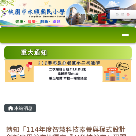
桃園市永順國小
跳至主內容區
導覽列
頁尾區域
上中區域內容
重大通知
主內容區域
本站消息
轉知「114年度智慧科技素養與程式設計