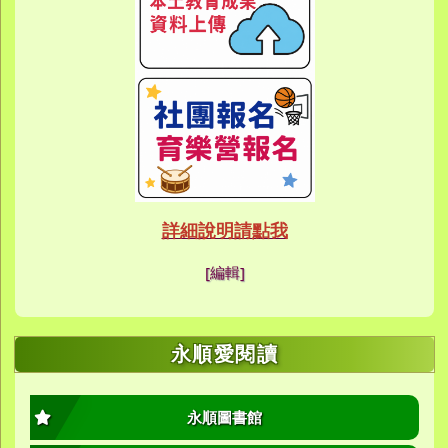
link to https://eca
link to https://meet
link to https://meet
link to https://sites
link to https://sites
link to https://sites
link to https://meet
link to https://sites
link to https://sites
link to https://sites
link to https://sites.google.co
link to https://sites.google.co
link to https://sites.google
link to https://www.youtube.c
link to https://sites.google
ink to https://forms.gle/buDCX
link to https://sites.google.c
link to https://sites.google.co
link to https://sites.google.co
link to https://sites.google
link to https://sites.google.com
link to https://www.youtube.c
link to https://www.youtube.c
link to https://meet.google.com/
link to https://sites.google
link to https://meet.google.com/
link to https://sites.google.com
link to https://sites.google.
link to https://www.yes.tyc.edu
link to https://hand.tyc.edu.tw/i
link to https://sites.google.
link to https://www.youtube.c
link to https://www.youtube.
link to https://sites.google.com
link to https://meet.google.co
link to https://meet.google.co
link to https://www.youtube.
link to https://ibl.yes.tyc.edu.tw
link to https://ibl.yes.tyc.edu.tw
link to https://sites.google
link to https://sites.google
link to https://ibl.yes.tyc.edu.tw
link to https://ibl.yes.tyc.edu.tw
link to https://www.youtube.
link to https://meet.google.co
link to https://meet.google.co
link to https://sites.google
link to https://sites.google.com
link to https://sites.google.com
link to https://photos.goo
link to https://meet.google.co
link to https://meet.google.co
link to https://photos.goo
link to https://www.youtube.
link to https://www.youtube.
link to https://www.youtube.
link to https://photos.goo
link to https://sites.google.com
link to https://www.youtube.
link to https://www.youtube.
詳細說明請點我
link to https://www.yo
link to https://phot
link to https://meet.google.co
[編輯]
link to https://sites.goog
link to https://meet.goog
link to https://sites.goog
link to https://photos
link to https://photos
link to https://meet.goog
link to /xoops/modules/
link to https://www.you
link to https://meet.go
link to https://www.you
永順愛閱讀
永順圖書館