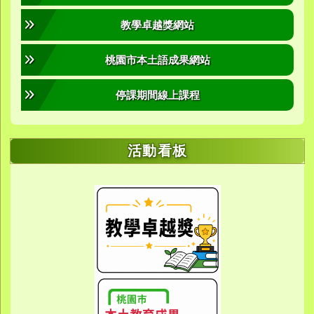
教學卓越獎網站
桃園市本土語成果網站
停課期間線上課程
活動看板
link to https://sites.google.com/yes.
link to https://sites.google.com/yes.
link to https://meet.google.
link to https://meet.google.
link to https://meet.google.
link to https://photos.g
link to https://photos.g
link to https://10000.gov.tw/
link to https://eta.yes.tyc.ed
link to https://w
link to https://meet.goog
link to https://yes.tyc.e
link to https
link to htt
link to htt