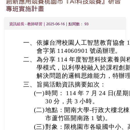
創新應用競賽桃園市『AI科技競賽』研習
專班實施計畫
資訊組長
-
教師研習
| 2025-06-16 | 點閱數： 93
一、
依據台灣校園人工智慧教育協會 114 年
會字第 114060901 號函辦理。
二、
為分享 114 年度智慧科技素養
學模式，以利學校融入於課程創
解決問題的邏輯思維能力，特辦
三、
旨揭活動資訊摘要如次：
(一)
時間： 114 年 7 月 24 日(星期
30 分，共 3 小時。
(二)
地點：開南大學-行政大樓北棟一
市蘆竹區開南路 1 號)。
(三)
對象：限桃園市各級國中小、