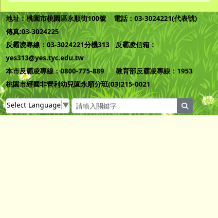
地址：桃園市桃園區永順街100號 電話：03-3024221(代表號)
傳真:03-3024225
反霸凌專線：03-3024221分機313 反霸凌信箱：
yes313@yes.tyc.edu.tw
本市反霸凌專線：0800-775-889 教育部反霸凌專線：1953
桃園市經國非營利幼兒園永順分班(03)215-0021
Select Language
▼
search