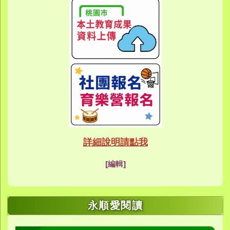
link to htt
link to htt
link to https://eca
link to https://meet
link to https://meet
link to https://sites
link to https://sites
link to https://sites
link to https://meet
link to https://sites
link to https://sites
link to https://sites
link to https://sites.google.co
link to https://sites.google.co
link to https://sites.google
link to https://www.youtube.c
link to https://sites.google
ink to https://forms.gle/buDCX
link to https://sites.google.c
link to https://sites.google.co
link to https://sites.google.co
link to https://sites.google
link to https://sites.google.com
link to https://www.youtube.c
link to https://www.youtube.c
link to https://meet.google.com/
link to https://sites.google
link to https://meet.google.com/
link to https://sites.google.com
link to https://sites.google.
link to https://www.yes.tyc.edu
link to https://hand.tyc.edu.tw/i
link to https://sites.google.
link to https://www.youtube.c
link to https://www.youtube.
link to https://sites.google.com
link to https://meet.google.co
link to https://meet.google.co
link to https://www.youtube.
link to https://ibl.yes.tyc.edu.tw
link to https://ibl.yes.tyc.edu.tw
link to https://sites.google
link to https://sites.google
link to https://ibl.yes.tyc.edu.tw
link to https://ibl.yes.tyc.edu.tw
link to https://www.youtube.
link to https://meet.google.co
link to https://meet.google.co
link to https://sites.google
link to https://sites.google.com
link to https://sites.google.com
link to https://photos.goo
link to https://meet.google.co
link to https://meet.google.co
link to https://photos.goo
link to https://www.youtube.
link to https://www.youtube.
link to https://www.youtube.
link to https://photos.goo
link to https://sites.google.com
link to https://www.youtube.
link to https://www.youtube.
詳細說明請點我
link to https://www.yo
link to https://phot
link to https://meet.google.co
[編輯]
link to https://sites.goog
link to https://meet.goog
link to https://sites.goog
link to https://photos
link to https://photos
link to https://meet.goog
link to /xoops/modules/
link to https://www.you
link to https://meet.go
link to https://www.you
永順愛閱讀