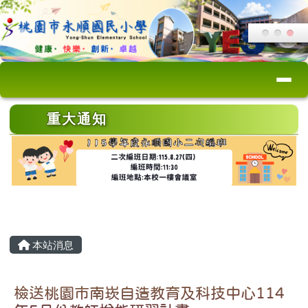
桃園市永順國小
跳至主內容區
導覽列
頁尾區域
上中區域內容
重大通知
主內容區域
本站消息
檢送桃園市南崁自造教育及科技中心114