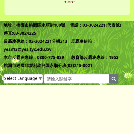
...more
地址：桃園市桃園區永順街100號 電話：03-3024221(代表號)
傳真:03-3024225
反霸凌專線：03-3024221分機313 反霸凌信箱：
yes313@yes.tyc.edu.tw
本市反霸凌專線：0800-775-889 教育部反霸凌專線：1953
桃園市經國非營利幼兒園永順分班(03)215-0021
Select Language
▼
search