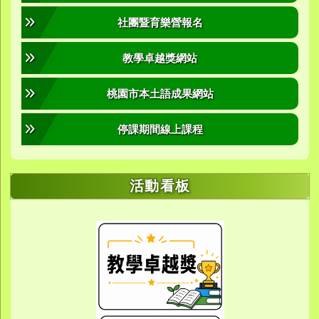
社團暨育樂營報名
教學卓越獎網站
桃園市本土語成果網站
停課期間線上課程
活動看板
link to https://sites.google.com/yes.
link to https://sites.google.com/yes.
link to https://meet.google.
link to https://meet.google.
link to https://meet.google.
link to https://photos.g
link to https://photos.g
link to https://10000.gov.tw/
link to https://eta.yes.tyc.ed
link to https://w
link to https://meet.goog
link to https://yes.tyc.e
link to https