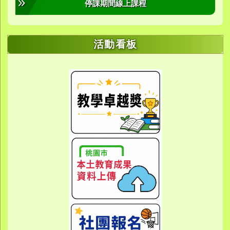
停課期間線上課程
活動看板
link to https://sites.google.com/yes.
link to https://sites.google.com/yes.
link to https://meet.google.
link to https://meet.google.
link to https://meet.google.
link to https://photos.g
link to https://photos.g
link to https://10000.gov.tw/
link to https://eta.yes.tyc.ed
link to https://w
link to https://meet.goog
link to https://yes.tyc.e
link to https
link to htt
link to htt