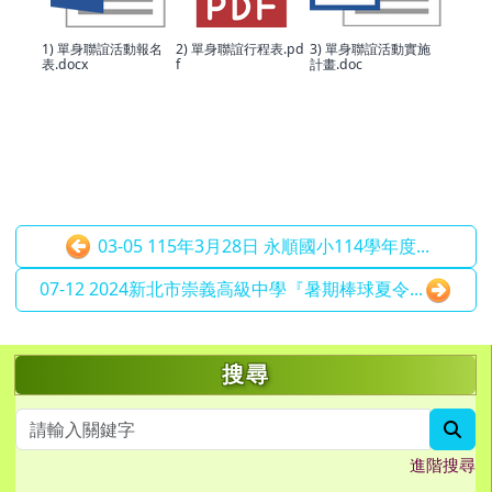
1) 單身聯誼活動報名
2) 單身聯誼行程表.pd
3) 單身聯誼活動實施
表.docx
f
計畫.doc
03-05 115年3月28日 永順國小114學年度...
07-12 2024新北市崇義高級中學『暑期棒球夏令...
左邊區域內容
搜尋
sea
進階搜尋