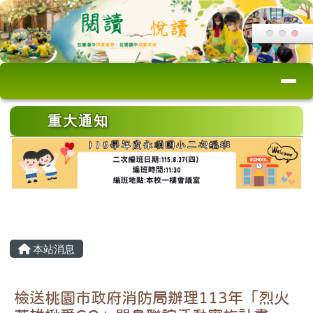
桃園市永順國小
跳至主內容區
導覽列
頁尾區域
上中區域內容
重大通知
主內容區域
本站消息
檢送桃園市政府消防局辦理113年「烈火