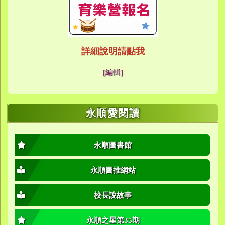
link to https://eca
link to https://meet
link to https://meet
link to https://sites
link to https://sites
link to https://sites
link to https://meet
link to https://sites
link to https://sites
link to https://sites
link to https://sites.google.co
link to https://sites.google.co
link to https://sites.google
link to https://www.youtube.c
link to https://sites.google
ink to https://forms.gle/buDCX
link to https://sites.google.c
link to https://sites.google.co
link to https://sites.google.co
link to https://sites.google
link to https://sites.google.com
link to https://www.youtube.c
link to https://www.youtube.c
link to https://meet.google.com/
link to https://sites.google
link to https://meet.google.com/
link to https://sites.google.com
link to https://sites.google.
link to https://www.yes.tyc.edu
link to https://hand.tyc.edu.tw/i
link to https://sites.google.
link to https://www.youtube.c
link to https://www.youtube.
link to https://sites.google.com
link to https://meet.google.co
link to https://meet.google.co
link to https://www.youtube.
link to https://ibl.yes.tyc.edu.tw
link to https://ibl.yes.tyc.edu.tw
link to https://sites.google
link to https://sites.google
link to https://ibl.yes.tyc.edu.tw
link to https://ibl.yes.tyc.edu.tw
link to https://www.youtube.
link to https://meet.google.co
link to https://meet.google.co
link to https://sites.google
link to https://sites.google.com
link to https://sites.google.com
link to https://photos.goo
link to https://meet.google.co
link to https://meet.google.co
link to https://photos.goo
link to https://www.youtube.
link to https://www.youtube.
link to https://www.youtube.
link to https://photos.goo
link to https://sites.google.com
link to https://www.youtube.
link to https://www.youtube.
詳細說明請點我
link to https://www.yo
link to https://phot
link to https://meet.google.co
[編輯]
link to https://sites.goog
link to https://meet.goog
link to https://sites.goog
link to https://photos
link to https://photos
link to https://meet.goog
link to /xoops/modules/
link to https://www.you
link to https://meet.go
link to https://www.you
永順愛閱讀
永順圖書館
永順圖推網站
校長說故事
永順之星第35期