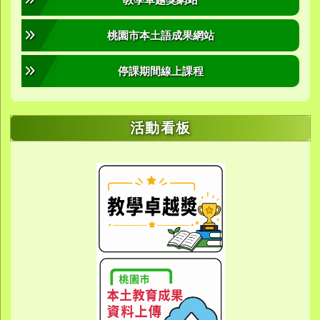
桃園市本土語成果網站
停課期間線上課程
活動看板
link to https://sites.google.com/yes.
link to https://sites.google.com/yes.
link to https://meet.google.
link to https://meet.google.
link to https://meet.google.
link to https://photos.g
link to https://photos.g
link to https://10000.gov.tw/
link to https://eta.yes.tyc.ed
link to https://w
link to https://meet.goog
link to https://yes.tyc.e
link to https
link to htt
link to htt