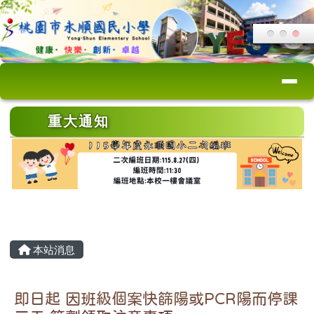
桃園市永順國小
跳至主內容區
導覽列
頁尾區域
上中區域內容
重大通知
主內容區域
本站消息
即日起 因班級個案快篩陽或PCR陽而停課