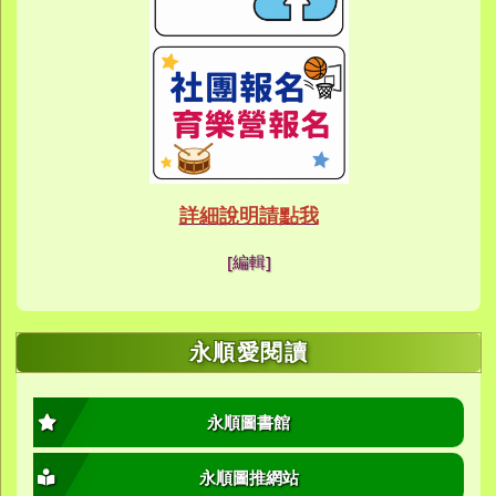
link to https://eca
link to https://meet
link to https://meet
link to https://sites
link to https://sites
link to https://sites
link to https://meet
link to https://sites
link to https://sites
link to https://sites
link to https://sites.google.co
link to https://sites.google.co
link to https://sites.google
link to https://www.youtube.c
link to https://sites.google
ink to https://forms.gle/buDCX
link to https://sites.google.c
link to https://sites.google.co
link to https://sites.google.co
link to https://sites.google
link to https://sites.google.com
link to https://www.youtube.c
link to https://www.youtube.c
link to https://meet.google.com/
link to https://sites.google
link to https://meet.google.com/
link to https://sites.google.com
link to https://sites.google.
link to https://www.yes.tyc.edu
link to https://hand.tyc.edu.tw/i
link to https://sites.google.
link to https://www.youtube.c
link to https://www.youtube.
link to https://sites.google.com
link to https://meet.google.co
link to https://meet.google.co
link to https://www.youtube.
link to https://ibl.yes.tyc.edu.tw
link to https://ibl.yes.tyc.edu.tw
link to https://sites.google
link to https://sites.google
link to https://ibl.yes.tyc.edu.tw
link to https://ibl.yes.tyc.edu.tw
link to https://www.youtube.
link to https://meet.google.co
link to https://meet.google.co
link to https://sites.google
link to https://sites.google.com
link to https://sites.google.com
link to https://photos.goo
link to https://meet.google.co
link to https://meet.google.co
link to https://photos.goo
link to https://www.youtube.
link to https://www.youtube.
link to https://www.youtube.
link to https://photos.goo
link to https://sites.google.com
link to https://www.youtube.
link to https://www.youtube.
詳細說明請點我
link to https://www.yo
link to https://phot
link to https://meet.google.co
[編輯]
link to https://sites.goog
link to https://meet.goog
link to https://sites.goog
link to https://photos
link to https://photos
link to https://meet.goog
link to /xoops/modules/
link to https://www.you
link to https://meet.go
link to https://www.you
永順愛閱讀
永順圖書館
永順圖推網站