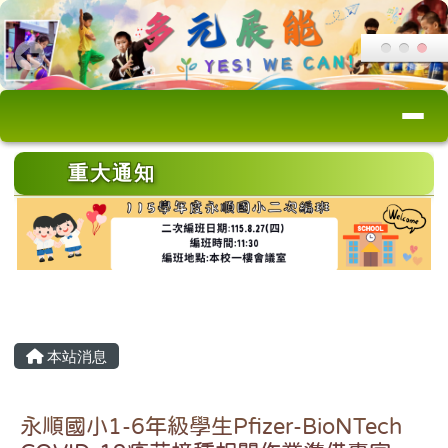
桃園市永順國小
跳至主內容區
導覽列
頁尾區域
上中區域內容
重大通知
主內容區域
本站消息
永順國小1-6年級學生Pfizer-BioNTech