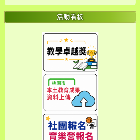
活動看板
link to https://sites.google.com/yes.
link to https://sites.google.com/yes.
link to https://meet.google.
link to https://meet.google.
link to https://meet.google.
link to https://photos.g
link to https://photos.g
link to https://10000.gov.tw/
link to https://eta.yes.tyc.ed
link to https://w
link to https://meet.goog
link to https://yes.tyc.e
link to https
link to htt
link to htt