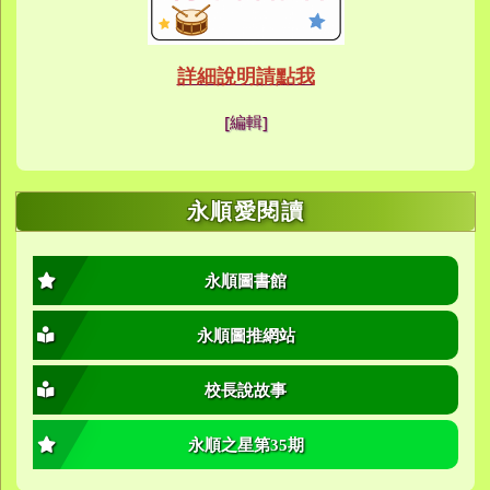
link to https://eca
link to https://meet
link to https://meet
link to https://sites
link to https://sites
link to https://sites
link to https://meet
link to https://sites
link to https://sites
link to https://sites
link to https://sites.google.co
link to https://sites.google.co
link to https://sites.google
link to https://www.youtube.c
link to https://sites.google
ink to https://forms.gle/buDCX
link to https://sites.google.c
link to https://sites.google.co
link to https://sites.google.co
link to https://sites.google
link to https://sites.google.com
link to https://www.youtube.c
link to https://www.youtube.c
link to https://meet.google.com/
link to https://sites.google
link to https://meet.google.com/
link to https://sites.google.com
link to https://sites.google.
link to https://www.yes.tyc.edu
link to https://hand.tyc.edu.tw/i
link to https://sites.google.
link to https://www.youtube.c
link to https://www.youtube.
link to https://sites.google.com
link to https://meet.google.co
link to https://meet.google.co
link to https://www.youtube.
link to https://ibl.yes.tyc.edu.tw
link to https://ibl.yes.tyc.edu.tw
link to https://sites.google
link to https://sites.google
link to https://ibl.yes.tyc.edu.tw
link to https://ibl.yes.tyc.edu.tw
link to https://www.youtube.
link to https://meet.google.co
link to https://meet.google.co
link to https://sites.google
link to https://sites.google.com
link to https://sites.google.com
link to https://photos.goo
link to https://meet.google.co
link to https://meet.google.co
link to https://photos.goo
link to https://www.youtube.
link to https://www.youtube.
link to https://www.youtube.
link to https://photos.goo
link to https://sites.google.com
link to https://www.youtube.
link to https://www.youtube.
詳細說明請點我
link to https://www.yo
link to https://phot
link to https://meet.google.co
[編輯]
link to https://sites.goog
link to https://meet.goog
link to https://sites.goog
link to https://photos
link to https://photos
link to https://meet.goog
link to /xoops/modules/
link to https://www.you
link to https://meet.go
link to https://www.you
永順愛閱讀
永順圖書館
永順圖推網站
校長說故事
永順之星第35期