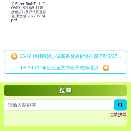
1) Pfizer-BioNTech C
OVID-19疫苗5-17歲
接種須知及評估暨意願
書(中文版-20220516).
pdf
05-18 桃仔園漫步遊新書發表會暨推廣活動5/27...
05-19 111年度兒童文學種子教師培訓...
左邊區域內容
搜尋
sea
進階搜尋