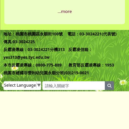
...more
地址：桃園市桃園區永順街100號 電話：03-3024221(代表號)
傳真:03-3024225
反霸凌專線：03-3024221分機313 反霸凌信箱：
yes313@yes.tyc.edu.tw
本市反霸凌專線：0800-775-889 教育部反霸凌專線：1953
桃園市經國非營利幼兒園永順分班(03)215-0021
Select Language
▼
search