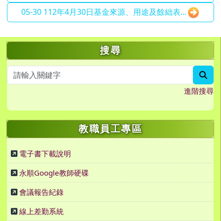
05-30 112年4月30日基金來源、用途及餘絀表...
左邊區域內容
搜尋
sea
進階搜尋
教職員工專區
電子書下載說明
永順Google教師硬碟
會議報告紀錄
線上差勤系統