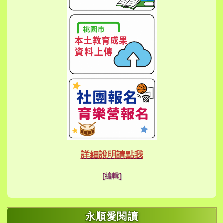
link to htt
link to htt
link to https://eca
link to https://meet
link to https://meet
link to https://sites
link to https://sites
link to https://sites
link to https://meet
link to https://sites
link to https://sites
link to https://sites
link to https://sites.google.co
link to https://sites.google.co
link to https://sites.google
link to https://www.youtube.c
link to https://sites.google
ink to https://forms.gle/buDCX
link to https://sites.google.c
link to https://sites.google.co
link to https://sites.google.co
link to https://sites.google
link to https://sites.google.com
link to https://www.youtube.c
link to https://www.youtube.c
link to https://meet.google.com/
link to https://sites.google
link to https://meet.google.com/
link to https://sites.google.com
link to https://sites.google.
link to https://www.yes.tyc.edu
link to https://hand.tyc.edu.tw/i
link to https://sites.google.
link to https://www.youtube.c
link to https://www.youtube.
link to https://sites.google.com
link to https://meet.google.co
link to https://meet.google.co
link to https://www.youtube.
link to https://ibl.yes.tyc.edu.tw
link to https://ibl.yes.tyc.edu.tw
link to https://sites.google
link to https://sites.google
link to https://ibl.yes.tyc.edu.tw
link to https://ibl.yes.tyc.edu.tw
link to https://www.youtube.
link to https://meet.google.co
link to https://meet.google.co
link to https://sites.google
link to https://sites.google.com
link to https://sites.google.com
link to https://photos.goo
link to https://meet.google.co
link to https://meet.google.co
link to https://photos.goo
link to https://www.youtube.
link to https://www.youtube.
link to https://www.youtube.
link to https://photos.goo
link to https://sites.google.com
link to https://www.youtube.
link to https://www.youtube.
詳細說明請點我
link to https://www.yo
link to https://phot
link to https://meet.google.co
[編輯]
link to https://sites.goog
link to https://meet.goog
link to https://sites.goog
link to https://photos
link to https://photos
link to https://meet.goog
link to /xoops/modules/
link to https://www.you
link to https://meet.go
link to https://www.you
永順愛閱讀