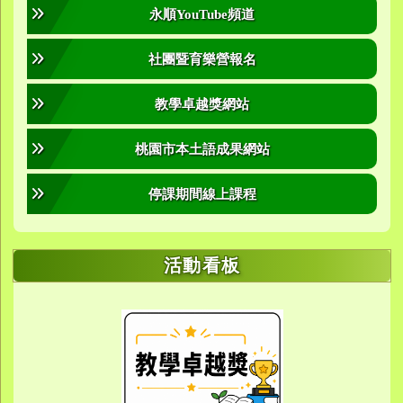
永順YouTube頻道
社團暨育樂營報名
教學卓越獎網站
桃園市本土語成果網站
停課期間線上課程
活動看板
link to https://sites.google.com/yes.
link to https://sites.google.com/yes.
link to https://meet.google.
link to https://meet.google.
link to https://meet.google.
link to https://photos.g
link to https://photos.g
link to https://10000.gov.tw/
link to https://eta.yes.tyc.ed
link to https://w
link to https://meet.goog
link to https://yes.tyc.e
link to https