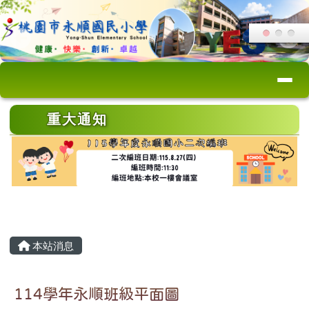
桃園市永順國小
跳至主內容區
導覽列
頁尾區域
上中區域內容
重大通知
主內容區域
本站消息
114學年永順班級平面圖