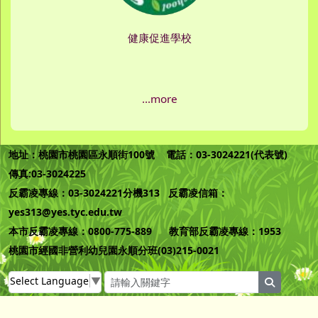
健康促進學校
...more
地址：桃園市桃園區永順街100號 電話：03-3024221(代表號)
傳真:03-3024225
反霸凌專線：03-3024221分機313 反霸凌信箱：
yes313@yes.tyc.edu.tw
本市反霸凌專線：0800-775-889 教育部反霸凌專線：1953
桃園市經國非營利幼兒園永順分班(03)215-0021
Select Language
▼
search