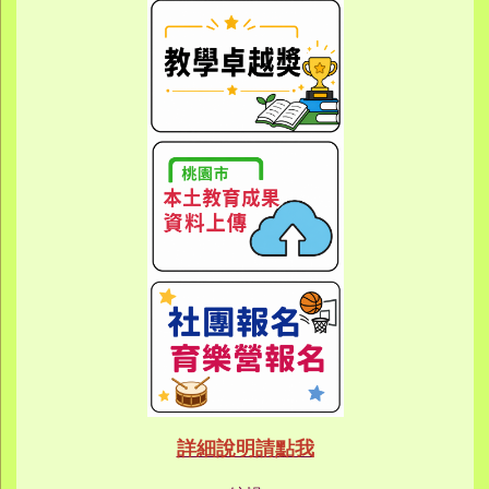
link to https://sites.google.com/yes.
link to https://sites.google.com/yes.
link to https://meet.google.
link to https://meet.google.
link to https://meet.google.
link to https://photos.g
link to https://photos.g
link to https://10000.gov.tw/
link to https://eta.yes.tyc.ed
link to https://w
link to https://meet.goog
link to https://yes.tyc.e
link to https
link to htt
link to htt
link to https://eca
link to https://meet
link to https://meet
link to https://sites
link to https://sites
link to https://sites
link to https://meet
link to https://sites
link to https://sites
link to https://sites
link to https://sites.google.co
link to https://sites.google.co
link to https://sites.google
link to https://www.youtube.c
link to https://sites.google
ink to https://forms.gle/buDCX
link to https://sites.google.c
link to https://sites.google.co
link to https://sites.google.co
link to https://sites.google
link to https://sites.google.com
link to https://www.youtube.c
link to https://www.youtube.c
link to https://meet.google.com/
link to https://sites.google
link to https://meet.google.com/
link to https://sites.google.com
link to https://sites.google.
link to https://www.yes.tyc.edu
link to https://hand.tyc.edu.tw/i
link to https://sites.google.
link to https://www.youtube.c
link to https://www.youtube.
link to https://sites.google.com
link to https://meet.google.co
link to https://meet.google.co
link to https://www.youtube.
link to https://ibl.yes.tyc.edu.tw
link to https://ibl.yes.tyc.edu.tw
link to https://sites.google
link to https://sites.google
link to https://ibl.yes.tyc.edu.tw
link to https://ibl.yes.tyc.edu.tw
link to https://www.youtube.
link to https://meet.google.co
link to https://meet.google.co
link to https://sites.google
link to https://sites.google.com
link to https://sites.google.com
link to https://photos.goo
link to https://meet.google.co
link to https://meet.google.co
link to https://photos.goo
link to https://www.youtube.
link to https://www.youtube.
link to https://www.youtube.
link to https://photos.goo
link to https://sites.google.com
link to https://www.youtube.
link to https://www.youtube.
詳細說明請點我
link to https://www.yo
link to https://phot
link to https://meet.google.co