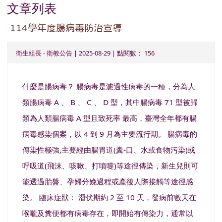
文章列表
114學年度腸病毒防治宣導
衛生組長
-
衛教公告
| 2025-08-29 | 點閱數： 156
什麼是腸病毒？ 腸病毒是濾過性病毒的一種，分為人
類腸病毒 A 、 B 、 C 、 D 型，其中腸病毒 71 型被歸
類為人類腸病毒 A 型且致死率 最高，臺灣全年都有腸
病毒感染個案，以 4 到 9 月為主要流行期。 腸病毒的
傳染性極強,主要經由腸胃道(糞-口、水或食物污染)或
呼吸道(飛沫、咳嗽、打噴嚏)等途徑傳染，新生兒則可
能透過胎盤、孕婦分娩過程或產後人際接觸等途徑感
染。 臨床症狀： 潛伏期約 2 至 10 天，發病前數天在
喉嚨及糞便都有病毒存在，即開始有傳染力，通常以