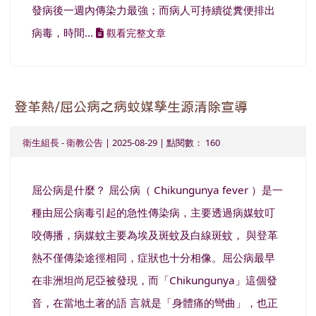
發病後一週內傳染力最強；而病人可持續從糞便排出
病毒，時間...
觀看完整文章
登革熱/屈公病之病蚊媒孳生源清除宣導
衛生組長
-
衛教公告
| 2025-08-29 | 點閱數： 160
屈公病是什麼？ 屈公病（ Chikungunya fever ）是一
種由屈公病毒引起的急性傳染病，主要透過病媒蚊叮
咬傳播，病媒蚊主要為埃及斑蚊及白線斑蚊， 與登革
熱不僅傳染途徑相同，症狀也十分相像。屈公病最早
在非洲坦尚尼亞被發現，而「Chikungunya」這個發
音，在當地土著的語 言就是「身體痛的彎曲」，也正