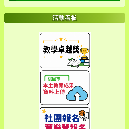
活動看板
link to https://sites.google.com/yes.
link to https://sites.google.com/yes.
link to https://meet.google.
link to https://meet.google.
link to https://meet.google.
link to https://photos.g
link to https://photos.g
link to https://10000.gov.tw/
link to https://eta.yes.tyc.ed
link to https://w
link to https://meet.goog
link to https://yes.tyc.e
link to https
link to htt
link to htt