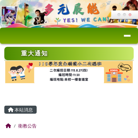
桃園市永順國小
跳至主內容區
導覽列
頁尾區域
上中區域內容
重大通知
主內容區域
本站消息
回首頁
衛教公告