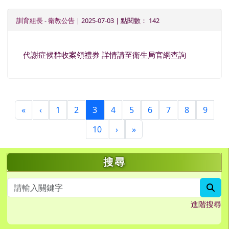
訓育組長
-
衛教公告
| 2025-07-03 | 點閱數： 142
代謝症候群收案領禮券 詳情請至衛生局官網查詢
第一頁
上一頁
(目前頁次)
«
‹
1
2
3
4
5
6
7
8
9
下一頁
最後頁
10
›
»
左邊區域內容
搜尋
sea
進階搜尋