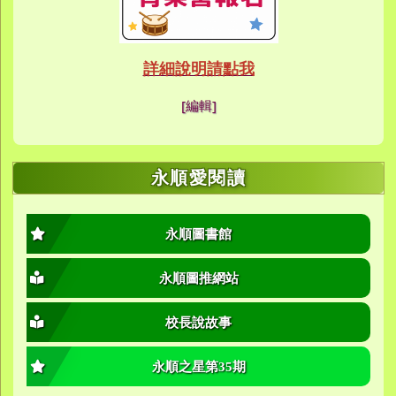
link to https://eca
link to https://meet
link to https://meet
link to https://sites
link to https://sites
link to https://sites
link to https://meet
link to https://sites
link to https://sites
link to https://sites
link to https://sites.google.co
link to https://sites.google.co
link to https://sites.google
link to https://www.youtube.c
link to https://sites.google
ink to https://forms.gle/buDCX
link to https://sites.google.c
link to https://sites.google.co
link to https://sites.google.co
link to https://sites.google
link to https://sites.google.com
link to https://www.youtube.c
link to https://www.youtube.c
link to https://meet.google.com/
link to https://sites.google
link to https://meet.google.com/
link to https://sites.google.com
link to https://sites.google.
link to https://www.yes.tyc.edu
link to https://hand.tyc.edu.tw/i
link to https://sites.google.
link to https://www.youtube.c
link to https://www.youtube.
link to https://sites.google.com
link to https://meet.google.co
link to https://meet.google.co
link to https://www.youtube.
link to https://ibl.yes.tyc.edu.tw
link to https://ibl.yes.tyc.edu.tw
link to https://sites.google
link to https://sites.google
link to https://ibl.yes.tyc.edu.tw
link to https://ibl.yes.tyc.edu.tw
link to https://www.youtube.
link to https://meet.google.co
link to https://meet.google.co
link to https://sites.google
link to https://sites.google.com
link to https://sites.google.com
link to https://photos.goo
link to https://meet.google.co
link to https://meet.google.co
link to https://photos.goo
link to https://www.youtube.
link to https://www.youtube.
link to https://www.youtube.
link to https://photos.goo
link to https://sites.google.com
link to https://www.youtube.
link to https://www.youtube.
詳細說明請點我
link to https://www.yo
link to https://phot
link to https://meet.google.co
[編輯]
link to https://sites.goog
link to https://meet.goog
link to https://sites.goog
link to https://photos
link to https://photos
link to https://meet.goog
link to /xoops/modules/
link to https://www.you
link to https://meet.go
link to https://www.you
永順愛閱讀
永順圖書館
永順圖推網站
校長說故事
永順之星第35期