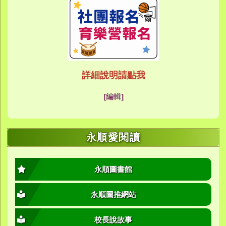
link to https://eca
link to https://meet
link to https://meet
link to https://sites
link to https://sites
link to https://sites
link to https://meet
link to https://sites
link to https://sites
link to https://sites
link to https://sites.google.co
link to https://sites.google.co
link to https://sites.google
link to https://www.youtube.c
link to https://sites.google
ink to https://forms.gle/buDCX
link to https://sites.google.c
link to https://sites.google.co
link to https://sites.google.co
link to https://sites.google
link to https://sites.google.com
link to https://www.youtube.c
link to https://www.youtube.c
link to https://meet.google.com/
link to https://sites.google
link to https://meet.google.com/
link to https://sites.google.com
link to https://sites.google.
link to https://www.yes.tyc.edu
link to https://hand.tyc.edu.tw/i
link to https://sites.google.
link to https://www.youtube.c
link to https://www.youtube.
link to https://sites.google.com
link to https://meet.google.co
link to https://meet.google.co
link to https://www.youtube.
link to https://ibl.yes.tyc.edu.tw
link to https://ibl.yes.tyc.edu.tw
link to https://sites.google
link to https://sites.google
link to https://ibl.yes.tyc.edu.tw
link to https://ibl.yes.tyc.edu.tw
link to https://www.youtube.
link to https://meet.google.co
link to https://meet.google.co
link to https://sites.google
link to https://sites.google.com
link to https://sites.google.com
link to https://photos.goo
link to https://meet.google.co
link to https://meet.google.co
link to https://photos.goo
link to https://www.youtube.
link to https://www.youtube.
link to https://www.youtube.
link to https://photos.goo
link to https://sites.google.com
link to https://www.youtube.
link to https://www.youtube.
詳細說明請點我
link to https://www.yo
link to https://phot
link to https://meet.google.co
[編輯]
link to https://sites.goog
link to https://meet.goog
link to https://sites.goog
link to https://photos
link to https://photos
link to https://meet.goog
link to /xoops/modules/
link to https://www.you
link to https://meet.go
link to https://www.you
永順愛閱讀
永順圖書館
永順圖推網站
校長說故事