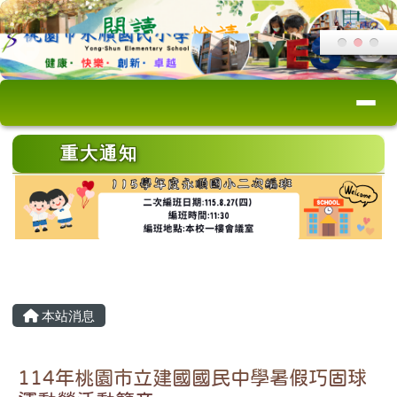
桃園市永順國小
跳至主內容區
導覽列
頁尾區域
上中區域內容
重大通知
主內容區域
本站消息
114年桃園市立建國國民中學暑假巧固球