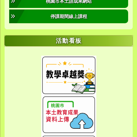
桃園市本土語成果網站
停課期間線上課程
活動看板
link to https://sites.google.com/yes.
link to https://sites.google.com/yes.
link to https://meet.google.
link to https://meet.google.
link to https://meet.google.
link to https://photos.g
link to https://photos.g
link to https://10000.gov.tw/
link to https://eta.yes.tyc.ed
link to https://w
link to https://meet.goog
link to https://yes.tyc.e
link to https
link to htt
link to htt